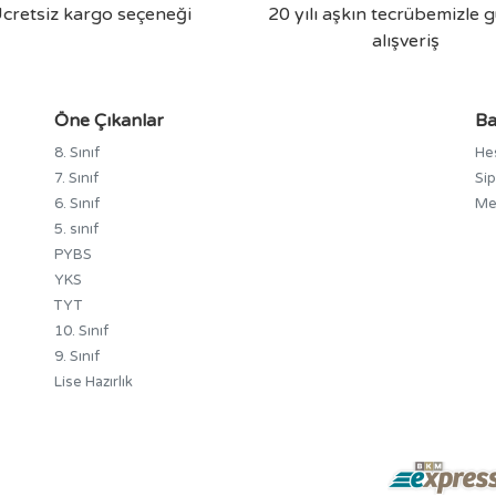
cretsiz kargo seçeneği
20 yılı aşkın tecrübemizle g
alışveriş
Öne Çıkanlar
Ba
8. Sınıf
He
7. Sınıf
Sip
6. Sınıf
Me
5. sınıf
PYBS
YKS
TYT
10. Sınıf
9. Sınıf
Lise Hazırlık
.